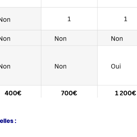
lles :