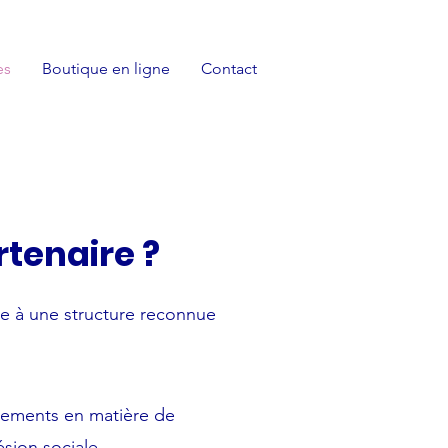
es
Boutique en ligne
Contact
rtenaire ?
ge à une structure reconnue
gements en matière de
ésion sociale