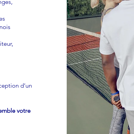
nges,
es
rnois
iteur,
eption d’un
emble votre