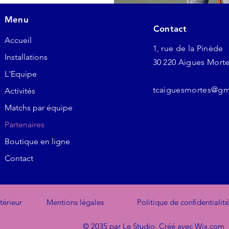
Menu
Contact
Accueil
1, rue de la Pinède
Installations
30 220 Aigues Mort
L'Equipe
tcaiguesmortes@gm
Activités
Matchs par équipe
Partenaires
Boutique en ligne
Contact
térieur
Mentions légales
Politique de confidentialité
© 2035 par Le Studio. Créé avec
Wix.com