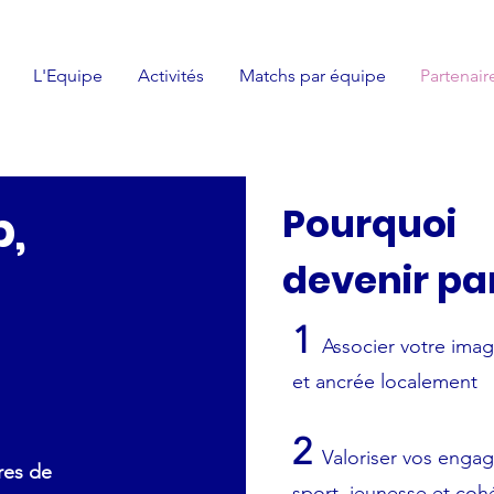
L'Equipe
Activités
Matchs par équipe
Partenair
Pourquoi
b,
devenir pa
1
Associer votre ima
et ancrée localement
2
Valoriser vos enga
ures de
sport, jeunesse et coh