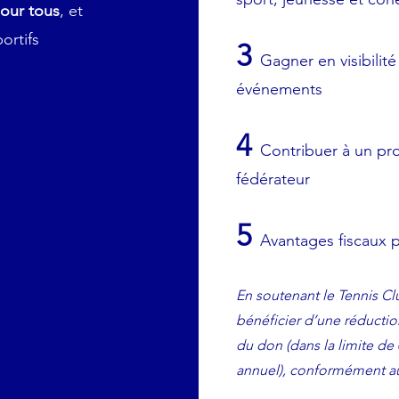
pour tous
, et
ortifs
3
Gagner en visibilit
événements
4
Contribuer à un pro
fédérateur
5
Avantages fiscaux p
En soutenant le Tennis Cl
bénéficier d’une réducti
du don (dans la limite de 
annuel), conformément au