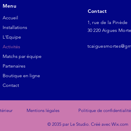
Menu
Contact
Accueil
1, rue de la Pinède
Installations
30 220 Aigues Mort
L'Equipe
tcaiguesmortes@gm
Activités
Matchs par équipe
Partenaires
Boutique en ligne
Contact
térieur
Mentions légales
Politique de confidentialité
© 2035 par Le Studio. Créé avec
Wix.com